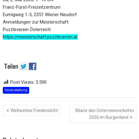
Franz-Fürst-Freizeitzentrum
Eumigweg 1-3, 2351 Wiener Neudorf
Anmeldungen zur Meisterschaft:
Puzzleverein Österreich
https://meisterschaft.puzzleverein.at
Post Views:
3.590
Veranstaltung
Beitragsnavigation
Weltweites Friedenslicht
Bilanz des Osterreiseverkehrs
2026 im Burgenland