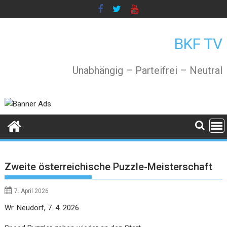
Skip
to
content
BKF TV
Unabhängig – Parteifrei – Neutral
Zweite österreichische Puzzle-Meisterschaft
7. April 2026
Wr. Neudorf, 7. 4. 2026