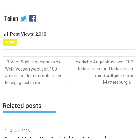
Post Views:
2.018
Politik
Beitragsnavigation
Vom Südburgenland in die
Feierliche Angelobung von 102
Rekrutinnen und Rekruten in
Welt: Vossen webt seit 100
der Stadtgemeinde
Jahren an der internationalen
Mattersburg
Erfolgsgeschichte
Related posts
14. Juli 2026