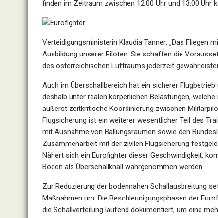
finden im Zeitraum zwischen 12.00 Uhr und 13.00 Uhr ke
Verteidigungsministerin Klaudia Tanner: „Das Fliegen mit
Ausbildung unserer Piloten. Sie schaffen die Vorauss
des österreichischen Luftraums jederzeit gewährleiste
Auch im Überschallbereich hat ein sicherer Flugbetrieb u
deshalb unter realen körperlichen Belastungen, welche 
äußerst zeitkritische Koordinierung zwischen Militärpilo
Flugsicherung ist ein weiterer wesentlicher Teil des 
mit Ausnahme von Ballungsräumen sowie den Bundesländ
Zusammenarbeit mit der zivilen Flugsicherung festgeleg
Nähert sich ein Eurofighter dieser Geschwindigkeit, 
Boden als Überschallknall wahrgenommen werden.
Zur Reduzierung der bodennahen Schallausbreitung set
Maßnahmen um: Die Beschleunigungsphasen der Eurofigh
die Schallverteilung laufend dokumentiert, um eine me