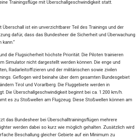
ine Trainingsflüge mit Überschallgeschwindigkeit statt.
 Überschall ist ein unverzichtbarer Teil des Trainings und der
etzung dafür, dass das Bundesheer die Sicherheit und Überwachung
n kann.“
nd die Flugsicherheit höchste Priorität. Die Piloten trainieren
im Simulator nicht dargestellt werden können. Die enge und
ten, Radarleitoffizieren und der militärischen sowie zivilen
Trainings. Geflogen wird beinahe über dem gesamten Bundesgebiet
ern Tirol und Vorarlberg. Die Fluggebiete werden in
t. Die Überschallgeschwindigkeit beginnt bei ca. 1.200 km/h.
kommt es zu Stoßwellen am Flugzeug. Diese Stoßwellen können am
zt das Bundesheer bei Überschalltrainingsflügen mehrere
ter werden dabei so kurz wie möglich gehalten. Zusätzlich wird
hrfache Beschallung gleicher Gebiete auf ein Minimum zu