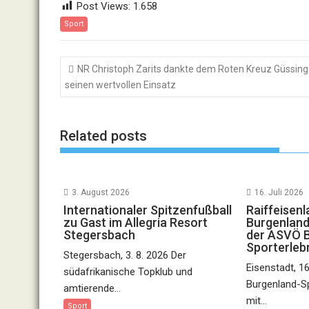
Post Views:
1.658
Sport
Beitragsnavigation
NR Christoph Zarits dankte dem Roten Kreuz Güssing
seinen wertvollen Einsatz
Related posts
3. August 2026
16. Juli 2026
Internationaler Spitzenfußball
Raiffeisen
zu Gast im Allegria Resort
Burgenland
Stegersbach
der ASVÖ 
Sporterleb
Stegersbach, 3. 8. 2026 Der
Eisenstadt, 1
südafrikanische Topklub und
Burgenland-Sp
amtierende...
mit...
Sport