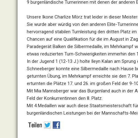
9 burgenländische Turnerinnen mit denen der anderen 
Unsere Ikone Charlize Mörz trat leider in dieser Meiste
Sie wurde aber würdig von den anderen Elite-Turnerinne
hervorragend stabilen Turnleistung den dritten Platz 
Chancen auf eine Qualifikation für die im August in Zag
Paradegerät Balken die Silbermedaille, im Mehrkampf wu
etwas reduzierten Turn-Schwierigkeiten immerhin den 11
In der Jugend 1 (12-13 J.) holte Ileyn Kalan am Sprung
Schneeberger konnte eine Silbermedaille nach Hause br
geturnten Übung, im Mehrkampf erreichte sie den 7. Pl
erturnten die Plätze 17. und 26. im großen Feld der 9-1
Mit Mia Mannsberger war das Burgenland auch in der Al
Feld der Konkurrentinnen den 8. Platz.
Mit 4 Medaillen war auch diese Staatsmeisterschaft für
burgenländischen Leistungen bei der Mannschafts-Meis