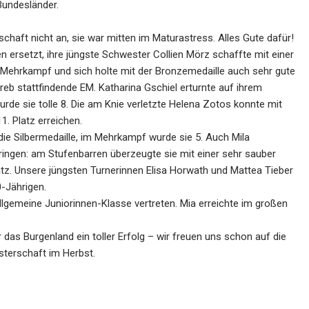
Bundesländer.
rschaft nicht an, sie war mitten im Maturastress. Alles Gute dafür!
n ersetzt, ihre jüngste Schwester Collien Mörz schaffte mit einer
im Mehrkampf und sich holte mit der Bronzemedaille auch sehr gute
reb stattfindende EM. Katharina Gschiel erturnte auf ihrem
rde sie tolle 8. Die am Knie verletzte Helena Zotos konnte mit
. Platz erreichen.
 die Silbermedaille, im Mehrkampf wurde sie 5. Auch Mila
ingen: am Stufenbarren überzeugte sie mit einer sehr sauber
atz. Unsere jüngsten Turnerinnen Elisa Horwath und Mattea Tieber
0-Jährigen.
lgemeine Juniorinnen-Klasse vertreten. Mia erreichte im großen
 das Burgenland ein toller Erfolg – wir freuen uns schon auf die
terschaft im Herbst.