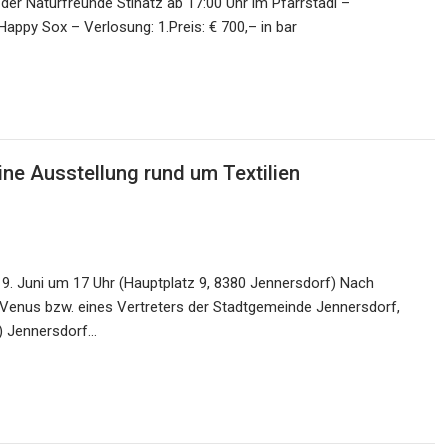
der Naturfreunde Stinatz ab 17:00 Uhr im Pfarrstadl –
: Happy Sox – Verlosung: 1.Preis: € 700,– in bar
ne Ausstellung rund um Textilien
19. Juni um 17 Uhr (Hauptplatz 9, 8380 Jennersdorf) Nach
Venus bzw. eines Vertreters der Stadtgemeinde Jennersdorf,
) Jennersdorf…