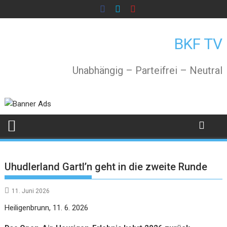
Skip
to
content
BKF TV
Unabhängig – Parteifrei – Neutral
Uhudlerland Gartl’n geht in die zweite Runde
11. Juni 2026
Heiligenbrunn, 11. 6. 2026