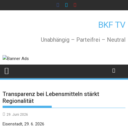
Skip
to
content
BKF TV
Unabhängig – Parteifrei – Neutral
Transparenz bei Lebensmitteln stärkt
Regionalität
29. Juni 2026
Eisenstadt, 29. 6. 2026