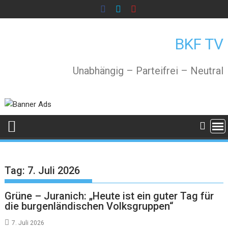
Skip
to
content
BKF TV
Unabhängig – Parteifrei – Neutral
Tag:
7. Juli 2026
Grüne – Juranich: „Heute ist ein guter Tag für
die burgenländischen Volksgruppen“
7. Juli 2026