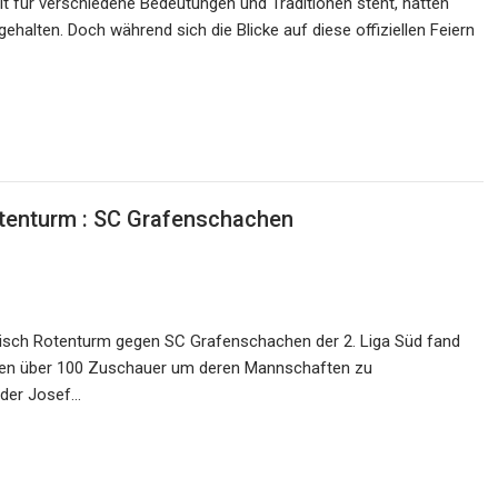
eit für verschiedene Bedeutungen und Traditionen steht, hatten
gehalten. Doch während sich die Blicke auf diese offiziellen Feiern
otenturm : SC Grafenschachen
kisch Rotenturm gegen SC Grafenschachen der 2. Liga Süd fand
kamen über 100 Zuschauer um deren Mannschaften zu
ider Josef…