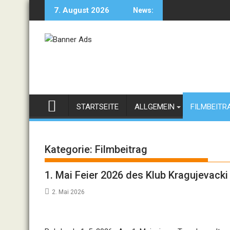
Skip
7. August 2026
News:
to
content
STARTSEITE
ALLGEMEIN
FILMBEITR
Kategorie:
Filmbeitrag
1. Mai Feier 2026 des Klub Kragujevacki
2. Mai 2026