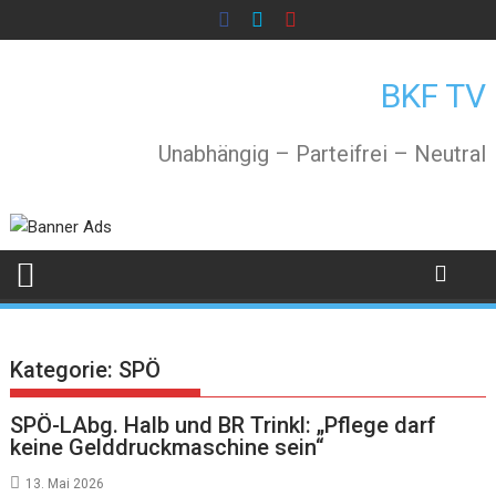
Skip
to
content
BKF TV
Unabhängig – Parteifrei – Neutral
Kategorie:
SPÖ
SPÖ-LAbg. Halb und BR Trinkl: „Pflege darf
keine Gelddruckmaschine sein“
13. Mai 2026