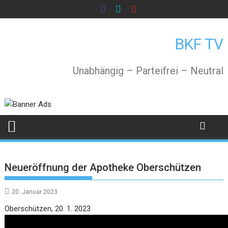
Skip
to
content
BKF TV
Unabhängig – Parteifrei – Neutral
Neueröffnung der Apotheke Oberschützen
20. Januar 2023
Video
Oberschützen, 20. 1. 2023
Player