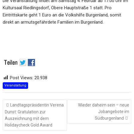
Die Veranstaltung findet am Samstag 4. Februar ab 17:00 Uhr im
Kultursaal Riedlingsdorf, Obere Hauptstraße 1 statt. Pro
Eintrittskarte geht 1 Euro an die Volkshilfe Burgenland, somit
direkt an armutsgefährdete Familien im Burgenland.
Post Views:
20.938
Veranstaltung
Beitragsnavigation
Landtagspräsidentin Verena
Wieder daheim sein – neue
Jobangebote im
Dunst: Gratulation zur
Südburgenland
Auszeichnung mit dem
Holidaycheck Gold Award