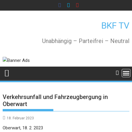
Skip
to
content
BKF TV
Unabhängig – Parteifrei – Neutral
Verkehrsunfall und Fahrzeugbergung in
Oberwart
18. Februar 2023
Oberwart, 18. 2. 2023