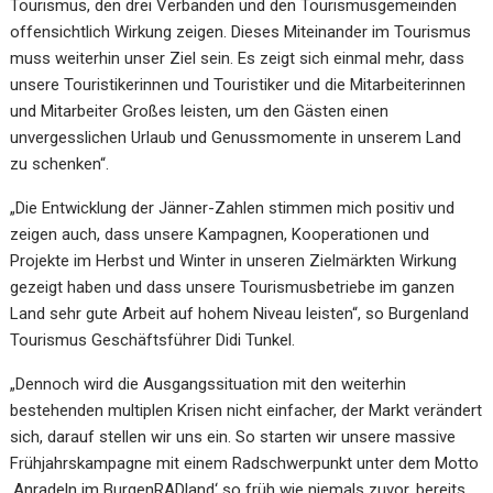
Tourismus, den drei Verbänden
und
den
Tourismusgemeinden
offensichtlich
Wirkung
zeigen.
Dieses
Miteinander
im
Tourismus
muss
weiterhin
unser
Ziel
sein.
Es
zeigt
sich
einmal
mehr,
dass
unsere
Touristikerinnen und Touristiker und die Mitarbeiterinnen
und Mitarbeiter Großes leisten, um
den
Gästen
einen
unvergesslichen
Urlaub
und
Genussmomente
in
unserem
Land
zu
schenken“.
„Die Entwicklung der Jänner-Zahlen stimmen mich positiv und
zeigen auch, dass unsere
Kampagnen, Kooperationen und
Projekte im Herbst und Winter in unseren Zielmärkten
Wirkung
gezeigt haben und dass unsere Tourismusbetriebe im ganzen
Land sehr gute Arbeit
auf hohem Niveau leisten“, so
Burgenland
Tourismus Geschäftsführer Didi Tunkel.
„Dennoch wird die Ausgangssituation mit den weiterhin
bestehenden multiplen Krisen nicht
einfacher, der Markt verändert
sich, darauf stellen wir uns ein. So starten wir unsere massive
Frühjahrskampagne
mit
einem
Radschwerpunkt
unter
dem
Motto
‚Anradeln
im
BurgenRADland‘ so früh wie niemals zuvor, bereits