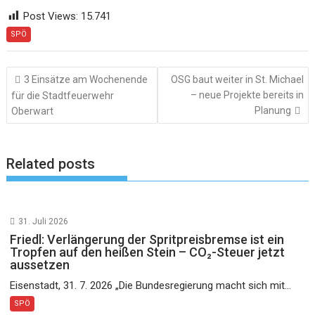
Post Views:
15.741
SPÖ
Beitragsnavigation
3 Einsätze am Wochenende
OSG baut weiter in St. Michael
– neue Projekte bereits in
für die Stadtfeuerwehr
Planung
Oberwart
Related posts
31. Juli 2026
Friedl: Verlängerung der Spritpreisbremse ist ein
Tropfen auf den heißen Stein – CO₂-Steuer jetzt
aussetzen
Eisenstadt, 31. 7. 2026 „Die Bundesregierung macht sich mit...
SPÖ