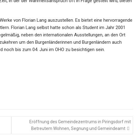
t, in der der Wahrheitsanspruch oft in Frage gestellt wird, bieten
Werke von Florian Lang auszustellen. Es bietet eine hervorragende
stlern. Florian Lang selbst hatte schon als Student im Jahr 2001
egelmäßig, neben den internationalen Ausstellungen, an den Ort
ckzukehren um den Burgenländerinnen und Burgenländern auch
rd noch bis zum 04. Juni im OHO zu besichtigen sein.
Eröffnung des Gemeindezentrums in Piringsdorf mit
Betreutem Wohnen, Segnung und Gemeindeamt