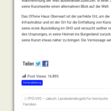
Wahrnehmung der Welt auseinanderzusetzen. In einer Zei
seine Kunstwerke einen alternativen Blick auf die Welt.
Das Offene Haus Oberwart ist der perfekte Ort, um die 
Infrastruktur und ist der Ort für die Entfaltung von Kün
seine erste Ausstellung im OHO und versucht seither r
des Ursprunges, in seine Heimat ins Burgenland zurü
seine Kunst etwas näher zu bringen. Die Vernissage wi
Post Views:
16.895
Veranstaltung
Beitragsnavigation
FPÖ/VfG – Jaksch: Landeskindergeld für heimische
Familien