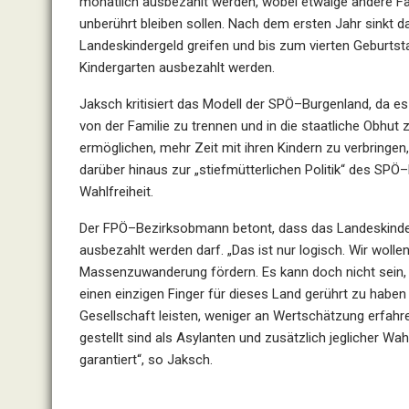
monatlich ausbezahlt werden
, wobei e
twaige andere Fa
unberührt bleiben
sollen.
Nach dem ersten Jahr sinkt da
Landeskindergeld greifen und bis zum vierten Geburtst
Kindergarten ausbezahlt werden
.
Jaksch kritisiert das Modell der SPÖ
–
Burgenland, da es
von der Familie zu trennen und in die staatliche Obhut
ermöglichen, me
hr Zeit mit ihren Kindern zu verbringen
darüber hinaus zur „stiefmütterlichen
Politik“ des SPÖ
–
Wahlfreiheit.
Der FPÖ
–
Bezirksobmann bet
ont, dass das Landeskinde
ausbezahlt werden darf. „Das ist nur logisch. Wir woll
Massenzuwanderung fördern. Es kann doch nicht sein,
einen einzigen Finger für dieses Land gerührt zu
haben 
Gesellschaft leisten, weniger
an Wertschätzung erfahre
gestellt sind als
Asylanten
und zusätzlich jeglicher Wah
garantiert“, so Jaksch.