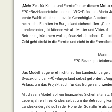
„Mehr Zeit für Kinder und Familie“ unter diesem Motto
FPÖ
–
Bezirksparteiobmann und V
f
G
–
Präsident
Mario J
echte Wahlfreiheit und soziale Gerechtigkeit“, betont J
heimische Familien im Burgenland sicherstellen. „Ganz 
Landeskindergeld können wir alle Mütter und Väter, die 
Betreuung kümmern wollen, finanziell absichern.
Das is
Geld geht direkt in die Familie
und nicht in die Fremdbet
Mario J
FPÖ Bezirksparteiobma
Das Modell ist generell nicht neu. Ein Landeskindergel
Svazek und der FPÖ
–
Burgenland selbst gefordert. „An
g
Anlass, um das Projekt auch für das Burgenland wiede
Mit diesem Modell soll ein finanzielles Sicherheitsnet
Lebensjahren
ihres Kindes selbst um die Betreuung k
Landeskindergeld soll
in
der Höhe
der
Sozialhilfe als
zu