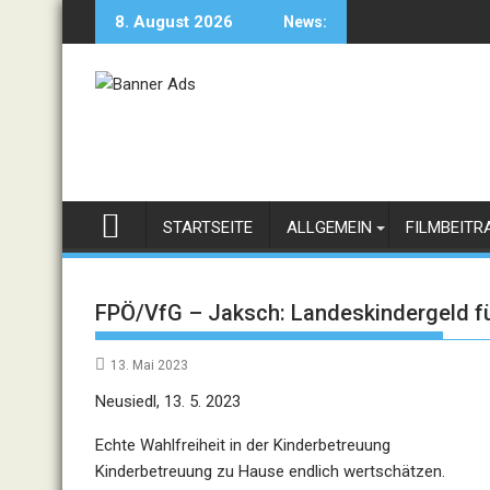
Skip
8. August 2026
News:
to
content
STARTSEITE
ALLGEMEIN
FILMBEITR
FPÖ/VfG – Jaksch: Landeskindergeld fü
13. Mai 2023
Neusiedl, 13. 5. 2023
Echte Wahlfreiheit in der
Kinderbetreuung
Kinderbetreuung zu Hause endlich
wertschätzen
.