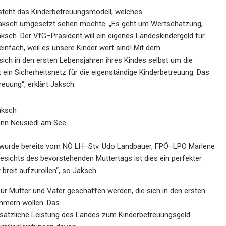
 steht das Kinderbetreuungsmodell,
welches
aksch umgesetzt sehen möchte. „Es geht um
Wertschätzung,
aksch. Der
VfG
–
Präsident
will
ein eigenes Landeskindergeld für
einfach, weil
es uns
ere Kinder wert sind! Mit dem
sich in
den ersten Lebensjahren ihres Kindes selbst um die
t ein Sicherheitsnetz für die eigenständige Kinderbetreuun
g. Das
reuung“, erklärt Jaksch.
aksch
nn Neusiedl am See
d wurde bereits vom NÖ LH
–
Stv. Udo
Landbauer, FPÖ
–
LPO Marlene
esichts des
bevorstehenden Muttertags ist die
s
ein perfekter
r
breit aufzurollen“, so Jaksch.
z für Mütter und Väter geschaffen werden, die
sich in
den ersten
ümmern wollen. Das
sätzliche
Leistung
des
Landes
zum
Kinderbetreuungsgeld