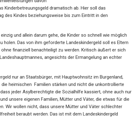
milienleist
ungen davon
s Kinderbetreuungsgeld dramatisch ab. Hier soll
das
ag des Kindes b
eziehungsweise
bis zum
Eintritt in den
 einzig und allein darum gehe, die Kinder so
schnell wie möglich
 zu holen. Das von ihm
geforderte Landeskindergeld soll es Eltern
,
ohne finanziell benachteiligt zu werden. Kritisch äußert er sich
Landeshauptmannes, angesichts der Ermangelung an echter
rgeld nur an Staatsbürger
, mit Hauptwohnsitz im
Burgenland,
en die heimischen Familien stärken
und nicht die unkontrollierte
dass
jeder
Asylberechtigte die Sozialhilfe kassiert, ohne auch nur
und unsere eigenen Familien, Mütter und Väter, die etwas für die
n. Wir wollen n
icht, dass unsere
Mütter
und Väter
schlechter
lfreiheit beraubt werden
. Das ist mit dem Landeskindergeld