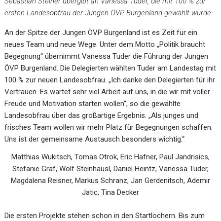
Sebastian Steiner übergibt an Vanessa Tuder, die mit 100 % zur
ersten Landesobfrau der Jungen ÖVP Burgenland gewählt wurde.
An der Spitze der Jungen ÖVP Burgenland ist es Zeit für ein
neues Team und neue Wege. Unter dem Motto „Politik braucht
Begegnung“ übernimmt Vanessa Tuder die Führung der Jungen
ÖVP Burgenland. Die Delegierten wählten Tuder am Landestag mit
100 % zur neuen Landesobfrau. „Ich danke den Delegierten für ihr
Vertrauen. Es wartet sehr viel Arbeit auf uns, in die wir mit voller
Freude und Motivation starten wollen“, so die gewählte
Landesobfrau über das großartige Ergebnis. „Als junges und
frisches Team wollen wir mehr Platz für Begegnungen schaffen.
Uns ist der gemeinsame Austausch besonders wichtig.“
Matthias Wukitsch, Tomas Otrok, Eric Hafner, Paul Jandrisics,
Stefanie Graf, Wolf Steinhäusl, Daniel Heintz, Vanessa Tuder,
Magdalena Reisner, Markus Schranz, Jan Gerdenitsch, Ademir
Jatic, Tina Decker
Die ersten Projekte stehen schon in den Startlöchern. Bis zum