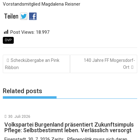
Vorstandsmitglied Magdalena Reisner
Post Views:
18.997
ÖVP
Beitragsnavigation
Scheckübergabe an Pink
140 Jahre FF Mogersdorf-
Ort
Ribbon
Related posts
30. Juli 2026
Volkspartei Burgenland präsentiert Zukunftsimpuls
Pflege: Selbstbestimmt leben. Verlässlich versorgt
Eisenstadt, 30. 7. 2026 Zarits: „Pflegepolitik muss sich daran...