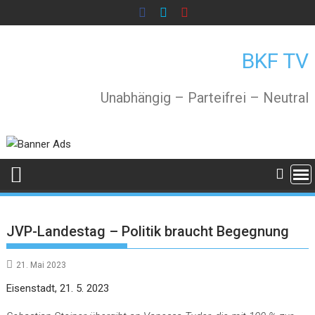
Skip
to
content
BKF TV
Unabhängig – Parteifrei – Neutral
JVP-Landestag – Politik braucht Begegnung
21. Mai 2023
Eisenstadt, 21. 5. 2023