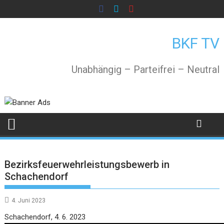
Skip
to
content
BKF TV
Unabhängig – Parteifrei – Neutral
Bezirksfeuerwehrleistungsbewerb in
Schachendorf
4. Juni 2023
Video
Schachendorf, 4. 6. 2023