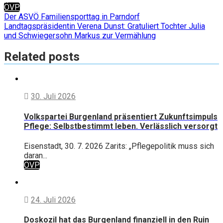
ÖVP
Beitragsnavigation
Der ASVÖ Familiensporttag in Parndorf
Landtagspräsidentin Verena Dunst: Gratuliert Tochter Julia
und Schwiegersohn Markus zur Vermählung
Related posts
30. Juli 2026
Volkspartei Burgenland präsentiert Zukunftsimpuls
Pflege: Selbstbestimmt leben. Verlässlich versorgt
Eisenstadt, 30. 7. 2026 Zarits: „Pflegepolitik muss sich
daran...
ÖVP
24. Juli 2026
Doskozil hat das Burgenland finanziell in den Ruin