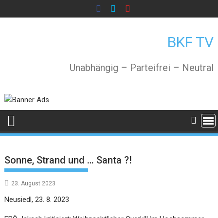
Skip
to
content
BKF TV
Unabhängig – Parteifrei – Neutral
Sonne, Strand und … Santa ?!
23. August 2023
Neusiedl, 23. 8. 2023