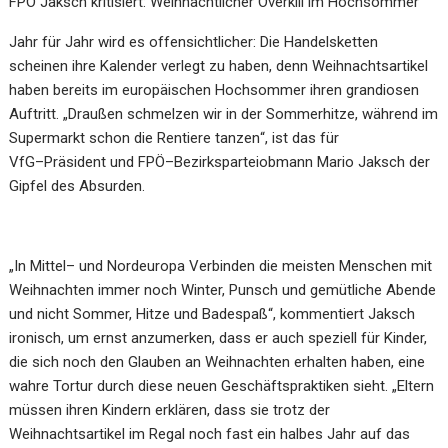
FPÖ
Jaksch
kritisiert: Weihnachtlicher
Overkill im Hochsommer
Jahr für J
a
hr
wird es offensichtlicher
: Die H
andelsketten
scheinen ihre Kalender verlegt zu haben, denn
Weihnachtsartikel
haben
bereits im
europäischen
Hochsommer ihren
grandiosen
Auftritt.
„
Draußen
schmelzen wir in der
Sommerhitze, während im
Supermarkt scho
n die Rentiere tanzen
“
,
ist das
für
VfG
–
Präsident und FPÖ
–
Bezirksparteiobmann Mario Jaksch
der
Gipfel des Absur
den.
„In Mittel
–
und Nordeuropa Verbinden die meisten Menschen mit
Weihnachten immer noch Winter,
Punsch und
gemütliche Abende
und nicht Sommer,
Hitze un
d
Bade
spaß
“,
kommentiert J
aksch
iron
isch
,
um
ernst
anzumerken,
dass
er
auch speziell für Kinder,
die
sich
noch
den Glauben an Weihnachten
erhalten
haben
, eine
wahre Tortur durch diese neuen Geschäftspraktiken sieht
.
„
Eltern
müssen
ihren
Kindern erklären
,
dass sie trotz der
Weihnac
htsartikel im Regal noch fast ein halbes Jahr
auf
das