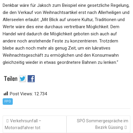
Denkbar
wäre
für
Jaksch
zum
Beispiel
eine
gesetzliche
Regelung
,
die
den
Verkauf
von
Weihnachtsartikel erst nach Allerheiligen und
Allerseelen erlaubt: „Mit Blick auf unsere Kultur,
Traditionen und
Werte wäre
dies eine durchaus vertretbare Möglichkeit
. D
em
H
andel
wird dadurch
die
Möglichke
it
geboten
sich auch auf
andere
noch anstehende
Feste
zu konzentrieren
. Trotzdem
bliebe a
uch noch
mehr als genug Zeit
,
um
ein
lukratives
Weihnachtsgeschäft
zu ermöglichen
und den
Konsumwahn
gleichzeitig wieder in etwas
geordnetere
Bahnen
zu lenken.“
Post Views:
12.734
FPÖ
Beitragsnavigation
Verkehrsunfall –
SPÖ Sommergespräche im
Bezirk Güssing
Motorradfahrer tot