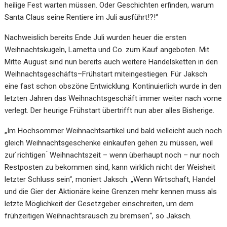
he
ilige
Fest
warten müssen
. Oder
Geschichten erfinden, warum
Santa
Claus seine Rentiere
im Juli ausführt
!?!“
Nachweislich bereits Ende Juli wurden heuer die ersten
Weihnachtskugeln, Lametta und Co. zum Kauf
angeboten. Mit
Mitte August sind nun bereits auch weitere Handelsketten in den
Weihnachtsgeschäfts
–
Frühstart miteingestiegen. Für Jaksch
eine fast schon obszöne Entwicklung.
Kontinuierlich wurde in
den
letzten Jahren das Weih
nachts
geschäft immer weiter
nach
vorne
verlegt. Der heurige Frühstart
übertrifft nun aber alles
Bisherige
.
„Im Hochsommer Weihnachtsartikel und bald vielleicht auch noch
gleich Weihnachtsgeschenke
einkaufen gehen zu müssen, weil
zur
richtigen
́
Weihnachtszeit
–
wenn überhaupt noch
–
nur n
och
Restposten zu bekommen sind
, kann wirklich nicht der Weisheit
letzter Schluss sein“, moniert Jaksch.
„Wenn Wirtschaft, Handel
und die Gier der Aktionäre keine Grenzen mehr k
ennen
muss als
letzte
Möglichkeit der Gesetzgeber einschreiten
,
u
m
dem
frühzeitigen
Wei
h
nachtsrausch zu bremsen
“, so
Jaksch.