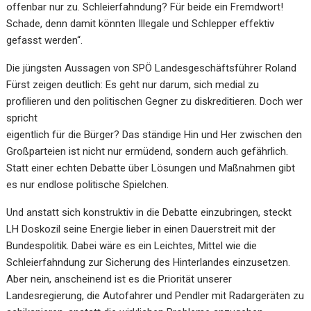
offenbar nur zu. Schleierfahndung? Für beide
ein Fremdwort!
Schade, denn damit könnten Illegale und Schlepper effektiv
gefasst werden“.
Die jüngsten Aussagen von SPÖ Landesgeschäftsführer Roland
Fürst zeigen deutlich: E
s geht nur
darum, sich medial zu
profilieren und den politischen Gegner zu diskreditieren. Doch wer
spricht
eigentlich für die Bürger? Das ständige Hin und Her zwischen den
Großparteien ist nicht nur ermüdend,
sondern auch gefährlich.
Statt einer echten De
batte über Lösungen und Maßnahmen gibt
es nur endlose
politische Spielchen.
Und anstatt sich konstruktiv in die Debatte einzubringen, steckt
LH Doskozil seine Energie lieber in
einen Dauerstreit mit der
Bundespolitik. Dabei wäre es ein Leichtes,
M
ittel wie
die
Schleierfahndung
zur Sicherung des Hinterlandes einzusetzen.
Aber nein, anscheinend ist es die Priorität unserer
Landesregierung, die Autofahrer und Pendler mit Radargeräten zu