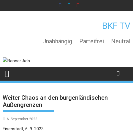
Skip
to
content
BKF TV
Unabhängig – Parteifrei – Neutral
Weiter Chaos an den burgenländischen
Außengrenzen
6. September 2023
Eisenstadt, 6. 9. 2023