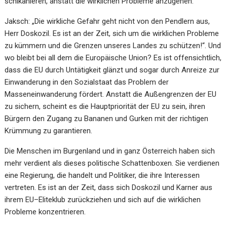
schikanieren, anstatt die wirklichen
Probleme anzugehen.
Jaksch: „Di
e wirkliche Gefahr geht nicht von den Pendlern aus,
Herr Doskozil. Es ist an der Zeit, sich
um die wirklichen Probleme
zu kümmern und die Grenzen unseres Landes zu schützen!“.
Und
wo bleibt bei all dem die Europäische Union? Es ist offensichtlich,
dass die
EU durch Untätigkeit
glänzt
und
sogar
durch
Anreize
zur
Einwanderung
in
den
Sozialstaat
das
Problem
der
Masseneinwanderung fördert. Anstatt die Außengrenzen der EU
zu sichern, scheint es die Hauptpriorität
der EU zu sein, ihren
Bürgern den Zugang zu Banan
en und Gurken mit der richtigen
Krümmung zu
garantieren.
Die Menschen im Burgenland und in ganz Österreich haben sich
mehr verdient als dieses politische
Schattenboxen. Sie verdienen
eine Regierung, die handelt und Politiker, die ihre Interessen
vertreten.
Es ist an der Zeit, dass sich Doskozil und Karner aus
ihrem EU
–
Eliteklub zurückziehen und sich auf die
wirklichen
Probleme konzentrieren.