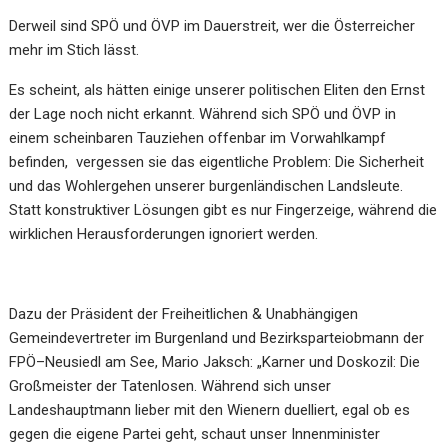
Derweil sind SPÖ und ÖVP im Dauerstreit, wer die Österreicher
mehr im Stich lässt
.
Es scheint, als hätten einige unserer politischen Eliten den Ernst
der Lage noch nicht erkannt. Während
sich SPÖ und ÖVP in
einem scheinbaren Tauziehen offenbar im Vorwahlk
ampf
befinden, vergessen sie
das eigentliche Problem: Die Sicherheit
und das Wohlergehen unserer burgenländischen Landsleute.
Statt konstruktiver Lösungen gibt es nur Fingerzeige, während die
wirklichen Herausforderungen
ignoriert werden.
Dazu der Präsiden
t
der Freiheitlichen
&
Unabhängigen
Gemeindevertreter
im
Burgenland
und
Bezirksparteiobmann der
FPÖ
–
Neusiedl am See, Mario Jaksch: „Karner und Doskozil: Die
Großmeister
der Tatenlosen. Während sich unser
Landeshauptmann lieber mit den Wienern duelliert, egal ob es
gegen die eigene Par
tei geht, schaut unser Innenminister