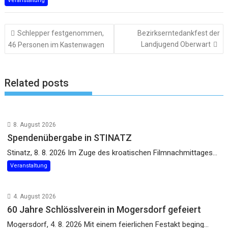
Veranstaltung
Beitragsnavigation
Schlepper festgenommen,
Bezirkserntedankfest der
Landjugend Oberwart
46 Personen im Kastenwagen
Related posts
8. August 2026
Spendenübergabe in STINATZ
Stinatz, 8. 8. 2026 Im Zuge des kroatischen Filmnachmittages...
Veranstaltung
4. August 2026
60 Jahre Schlösslverein in Mogersdorf gefeiert
Mogersdorf, 4. 8. 2026 Mit einem feierlichen Festakt beging...