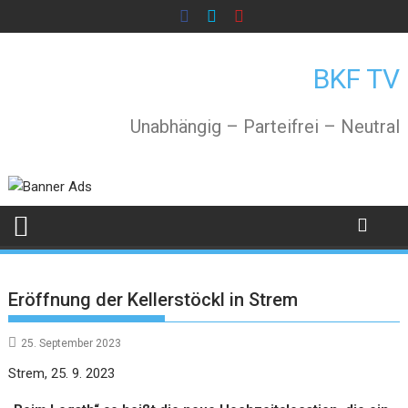
Skip
to
content
BKF TV
Unabhängig – Parteifrei – Neutral
Eröffnung der Kellerstöckl in Strem
25. September 2023
Strem, 25. 9. 2023