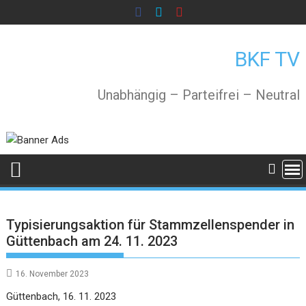
Skip
to
content
BKF TV
Unabhängig – Parteifrei – Neutral
Typisierungsaktion für Stammzellenspender in
Güttenbach am 24. 11. 2023
16. November 2023
Güttenbach, 16. 11. 2023