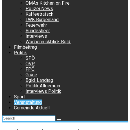
OMAs Kitchen on Fire
Polizei News
Kaffeetratsch
LWK Burgenland
Feuerwehr
Bundesheer
Interviews
Wochenrückblick Bgld.
Filmbeitrag
Politik
SPÖ
ÖVP
FPÖ
Grüne
Bgld. Landtag
Politik Allgemein
Interviews Politik
Sport
Veranstaltung
Gemeinde Aktuell