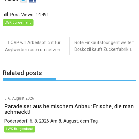
Post Views:
14.491
LWK Burgenland
Beitragsnavigation
ÖVP will Arbeitspflicht für
Rote Einkaufstour geht weiter:
Doskozil kauft Zuckerfabrik
Asylwerber rasch umsetzen
Related posts
6. August 2026
Paradeiser aus heimischem Anbau: Frische, die man
schmeckt!
Podersdorf, 6. 8. 2026 Am 8. August, dem Tag...
LWK Burgenland