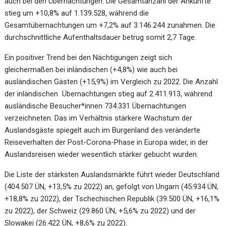
auch bei den Übernachtungen. Die Gesamtanzahl der Ankünfte
stieg um +10,8% auf 1.139.528, während die
Gesamtübernachtungen um +7,2% auf 3.146.244 zunahmen. Die
durchschnittliche Aufenthaltsdauer betrug somit 2,7 Tage.
Ein positiver Trend bei den Nächtigungen zeigt sich
gleichermaßen bei inländischen (+4,8%) wie auch bei
ausländischen Gästen (+15,9%) im Vergleich zu 2022. Die Anzahl
der inländischen Übernachtungen stieg auf 2.411.913, während
ausländische Besucher*innen 734.331 Übernachtungen
verzeichneten. Das im Verhältnis stärkere Wachstum der
Auslandsgäste spiegelt auch im Burgenland des veränderte
Reiseverhalten der Post-Corona-Phase in Europa wider, in der
Auslandsreisen wieder wesentlich stärker gebucht wurden.
Die Liste der stärksten Auslandsmärkte führt wieder Deutschland
(404.507 ÜN, +13,5% zu 2022) an, gefolgt von Ungarn (45.934 ÜN,
+18,8% zu 2022), der Tschechischen Republik (39.500 ÜN, +16,1%
zu 2022), der Schweiz (29.860 ÜN, +5,6% zu 2022) und der
Slowakei (26.422 ÜN, +8,6% zu 2022).