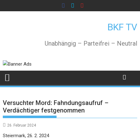
Skip
to
content
BKF TV
Unabhängig – Parteifrei – Neutral
Versuchter Mord: Fahndungsaufruf –
Verdächtiger festgenommen
26. Februar 2024
Steiermark, 26. 2. 2024