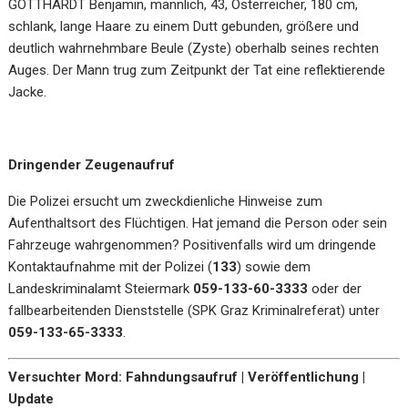
GOTTHARDT Benjamin, männlich, 43, Österreicher, 180 cm,
schlank, lange Haare zu einem Dutt gebunden, größere und
deutlich wahrnehmbare Beule (Zyste) oberhalb seines rechten
Auges. Der Mann trug zum Zeitpunkt der Tat eine reflektierende
Jacke.
Dringender Zeugenaufruf
Die Polizei ersucht um zweckdienliche Hinweise zum
Aufenthaltsort des Flüchtigen. Hat jemand die Person oder sein
Fahrzeuge wahrgenommen? Positivenfalls wird um dringende
Kontaktaufnahme mit der Polizei (
133
) sowie dem
Landeskriminalamt Steiermark
059-133-60-3333
oder der
fallbearbeitenden Dienststelle (SPK Graz Kriminalreferat) unter
059-133-65-3333
.
Versuchter Mord: Fahndungsaufruf | Veröffentlichung |
Update