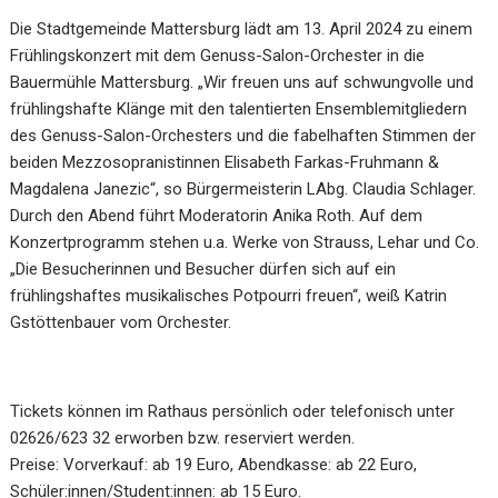
Die Stadtgemeinde Mattersburg lädt am 13. April 2024 zu einem
Frühlingskonzert mit dem Genuss-Salon-Orchester in die
Bauermühle Mattersburg. „Wir freuen uns auf schwungvolle und
frühlingshafte Klänge mit den talentierten Ensemblemitgliedern
des Genuss-Salon-Orchesters und die fabelhaften Stimmen der
beiden Mezzosopranistinnen Elisabeth Farkas-Fruhmann &
Magdalena Janezic“, so Bürgermeisterin LAbg. Claudia Schlager.
Durch den Abend führt Moderatorin Anika Roth. Auf dem
Konzertprogramm stehen u.a. Werke von Strauss, Lehar und Co.
„Die Besucherinnen und Besucher dürfen sich auf ein
frühlingshaftes musikalisches Potpourri freuen“, weiß Katrin
Gstöttenbauer vom Orchester.
Tickets können im Rathaus persönlich oder telefonisch unter
02626/623 32 erworben bzw. reserviert werden.
Preise: Vorverkauf: ab 19 Euro, Abendkasse: ab 22 Euro,
Schüler:innen/Student:innen: ab 15 Euro.