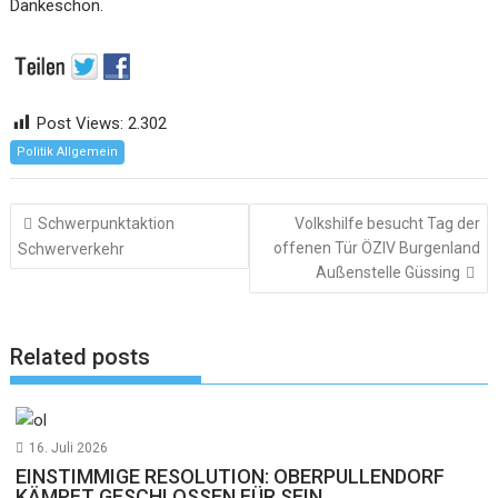
Dankeschön.
Post Views:
2.302
Politik Allgemein
Beitragsnavigation
Schwerpunktaktion
Volkshilfe besucht Tag der
offenen Tür ÖZIV Burgenland
Schwerverkehr
Außenstelle Güssing
Related posts
16. Juli 2026
EINSTIMMIGE RESOLUTION: OBERPULLENDORF
KÄMPFT GESCHLOSSEN FÜR SEIN