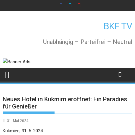
Skip
to
content
BKF TV
Unabhängig – Parteifrei – Neutral
Neues Hotel in Kukmirn eröffnet: Ein Paradies
für Genießer
31. Mai 2024
Kukmien, 31. 5. 2024