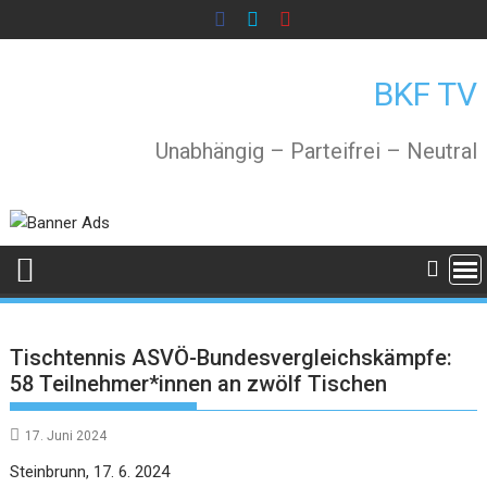
Skip
to
content
BKF TV
Unabhängig – Parteifrei – Neutral
Tischtennis ASVÖ-Bundesvergleichskämpfe:
58 Teilnehmer*innen an zwölf Tischen
17. Juni 2024
Steinbrunn, 17. 6. 2024