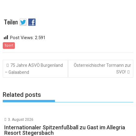
Post Views:
2.591
Sport
Beitragsnavigation
75 Jahre ASVÖ Burgenland
Österreichischer Tormann zur
SVO!
– Galaabend
Related posts
3. August 2026
Internationaler Spitzenfußball zu Gast im Allegria
Resort Stegersbach