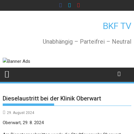
Skip
to
content
BKF TV
Unabhängig – Parteifrei – Neutral
Dieselaustritt bei der Klinik Oberwart
29. August 2024
Oberwart, 29. 8. 2024