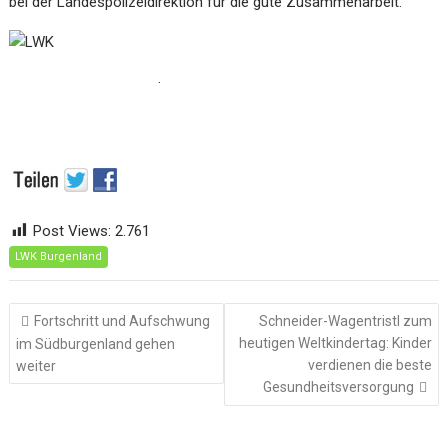
bei der Landespolizeidirektion für die gute Zusammenarbeit.
.
Post Views:
2.761
LWK Burgenland
Beitragsnavigation
Fortschritt und Aufschwung
Schneider-Wagentristl zum
heutigen Weltkindertag: Kinder
im Südburgenland gehen
verdienen die beste
weiter
Gesundheitsversorgung