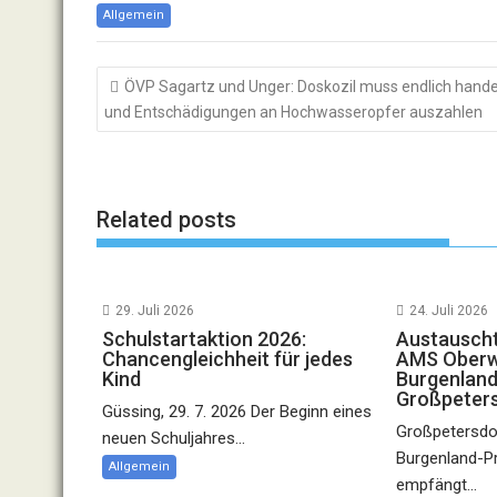
Allgemein
Beitragsnavigation
ÖVP Sagartz und Unger: Doskozil muss endlich hande
und Entschädigungen an Hochwasseropfer auszahlen
Related posts
29. Juli 2026
24. Juli 2026
Schulstartaktion 2026:
Austauscht
Chancengleichheit für jedes
AMS Oberwa
Kind
Burgenland
Großpeter
Güssing, 29. 7. 2026 Der Beginn eines
Großpetersdor
neuen Schuljahres...
Burgenland-P
Allgemein
empfängt...