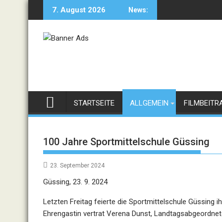
Skip
7. August 2026
News:
to
content
STARTSEITE
ALLGEMEIN
FILMBEITR
100 Jahre Sportmittelschule Güssing
23. September 2024
Güssing, 23. 9. 2024
Letzten Freitag feierte die Sportmittelschule Güssing 
Ehrengastin vertrat Verena Dunst, Landtagsabgeordnet