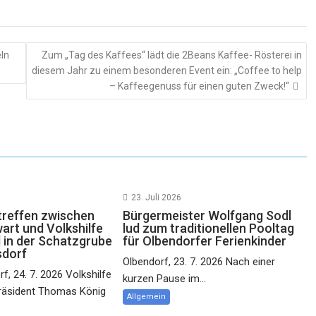
ln
Zum „Tag des Kaffees“ lädt die 2Beans Kaffee- Rösterei in
diesem Jahr zu einem besonderen Event ein: „Coffee to help
– Kaffeegenuss für einen guten Zweck!“
23. Juli 2026
reffen zwischen
Bürgermeister Wolfgang Sodl
rt und Volkshilfe
lud zum traditionellen Pooltag
 in der Schatzgrube
für Olbendorfer Ferienkinder
sdorf
Olbendorf, 23. 7. 2026 Nach einer
f, 24. 7. 2026 Volkshilfe
kurzen Pause im...
räsident Thomas König
Allgemein