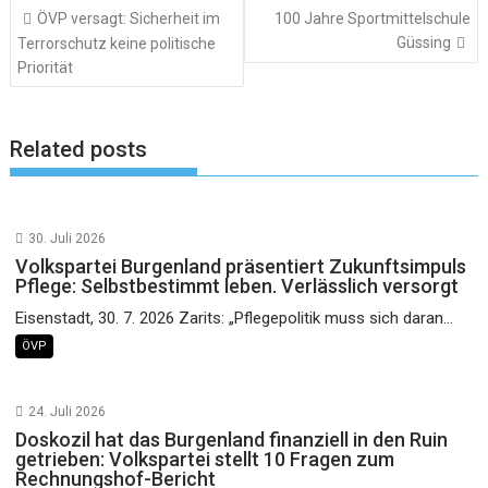
Beitragsnavigation
ÖVP versagt: Sicherheit im
100 Jahre Sportmittelschule
Güssing
Terrorschutz keine politische
Priorität
Related posts
30. Juli 2026
Volkspartei Burgenland präsentiert Zukunftsimpuls
Pflege: Selbstbestimmt leben. Verlässlich versorgt
Eisenstadt, 30. 7. 2026 Zarits: „Pflegepolitik muss sich daran...
ÖVP
24. Juli 2026
Doskozil hat das Burgenland finanziell in den Ruin
getrieben: Volkspartei stellt 10 Fragen zum
Rechnungshof-Bericht