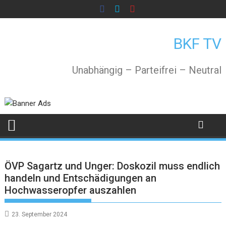
Skip
to
content
BKF TV
Unabhängig – Parteifrei – Neutral
ÖVP Sagartz und Unger: Doskozil muss endlich
handeln und Entschädigungen an
Hochwasseropfer auszahlen
23. September 2024