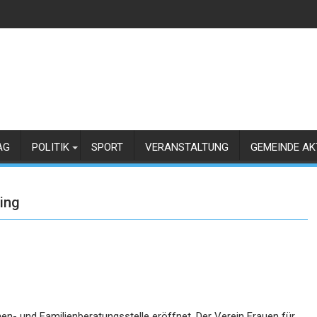
AG
POLITIK
SPORT
VERANSTALTUNG
GEMEINDE AK
ing
en- und Familienberatungsstelle eröffnet. Der Verein Frauen für