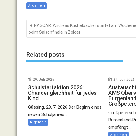
Allgemein
Beitragsnavigation
NASCAR: Andreas Kuchelbacher startet am Wochen
beim Saisonfinale in Zolder
Related posts
29. Juli 2026
24. Juli 2026
Schulstartaktion 2026:
Austauscht
Chancengleichheit für jedes
AMS Oberwa
Kind
Burgenland
Großpeter
Güssing, 29. 7. 2026 Der Beginn eines
Großpetersdor
neuen Schuljahres...
Burgenland-P
Allgemein
empfängt...
Allgemein