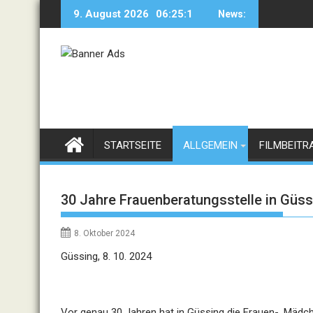
Skip
9. August 2026
06:25:1
News:
to
content
STARTSEITE
ALLGEMEIN
FILMBEITR
30 Jahre Frauenberatungsstelle in Güss
8. Oktober 2024
Güssing, 8. 10. 2024
Vor genau 30 Jahren hat in Güssing die Frauen-, Mädch