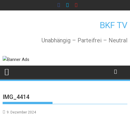
Skip
to
content
BKF TV
Unabhängig – Parteifrei – Neutral
IMG_4414
9. Dezember 2024