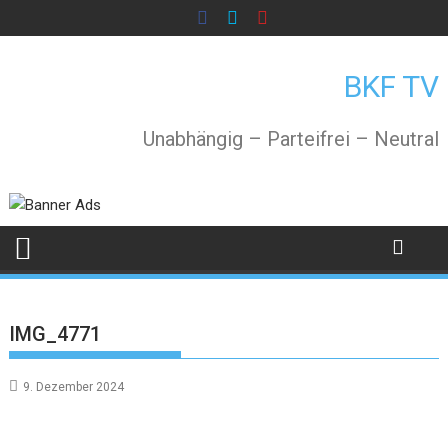
Skip
to
content
BKF TV
Unabhängig – Parteifrei – Neutral
IMG_4771
9. Dezember 2024