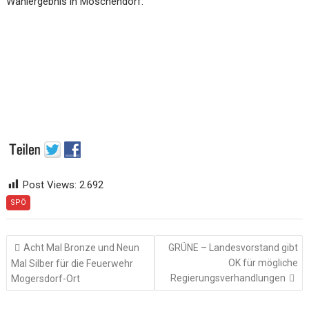
Wahlergebnis in Moschendorf:
Post Views:
2.692
SPÖ
Beitragsnavigation
Acht Mal Bronze und Neun
GRÜNE – Landesvorstand gibt
OK für mögliche
Mal Silber für die Feuerwehr
Regierungsverhandlungen
Mogersdorf-Ort