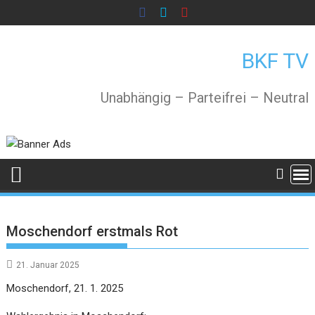
Skip
to
content
BKF TV
Unabhängig – Parteifrei – Neutral
Moschendorf erstmals Rot
21. Januar 2025
Moschendorf, 21. 1. 2025