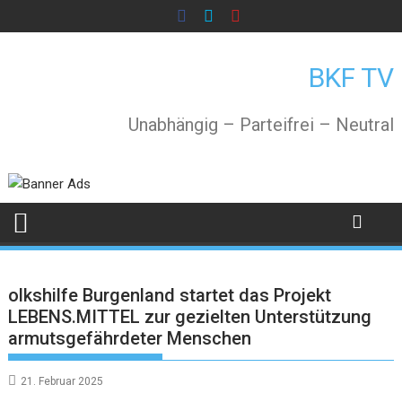
Skip
to
content
BKF TV
Unabhängig – Parteifrei – Neutral
olkshilfe Burgenland startet das Projekt
LEBENS.MITTEL zur gezielten Unterstützung
armutsgefährdeter Menschen
21. Februar 2025