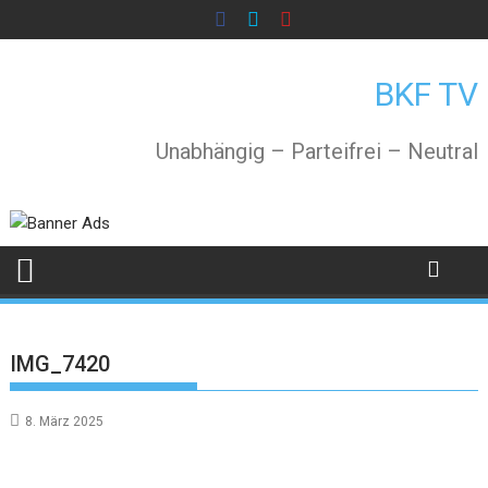
Skip
to
content
BKF TV
Unabhängig – Parteifrei – Neutral
IMG_7420
8. März 2025