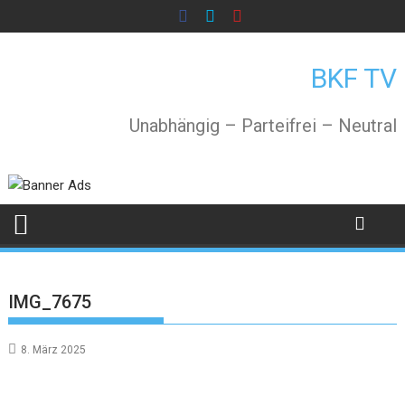
Skip
to
content
BKF TV
Unabhängig – Parteifrei – Neutral
IMG_7675
8. März 2025