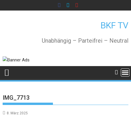
Skip
to
content
BKF TV
Unabhängig – Parteifrei – Neutral
IMG_7713
8. März 2025