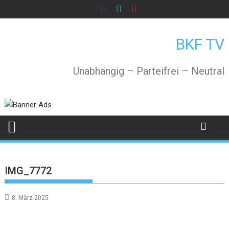
Skip
to
content
BKF TV
Unabhängig – Parteifrei – Neutral
IMG_7772
8. März 2025