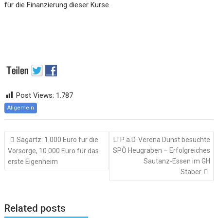
für die Finanzierung dieser Kurse.
Post Views:
1.787
Allgemein
Beitragsnavigation
Sagartz: 1.000 Euro für die
LTP a.D. Verena Dunst besuchte
SPÖ Heugraben – Erfolgreiches
Vorsorge, 10.000 Euro für das
Sautanz-Essen im GH
erste Eigenheim
Staber
Related posts