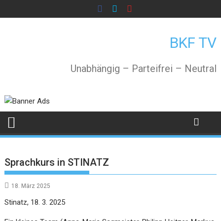
Skip
to
content
BKF TV
Unabhängig – Parteifrei – Neutral
Sprachkurs in STINATZ
18. März 2025
Stinatz, 18. 3. 2025