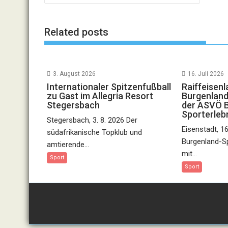
Related posts
3. August 2026
16. Juli 2026
Internationaler Spitzenfußball
Raiffeisen
zu Gast im Allegria Resort
Burgenland
Stegersbach
der ASVÖ 
Sporterleb
Stegersbach, 3. 8. 2026 Der
Eisenstadt, 1
südafrikanische Topklub und
Burgenland-Sp
amtierende...
mit...
Sport
Sport