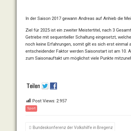
In der Saison 2017 gewann Andreas auf Anhieb die Meis
Ziel für 2025 ist ein zweiter Meistertitel, nach 3 Ges
Getriebe mit sequentieller Schaltung eingesetzt, welch
noch keine Erfahrungen, somit gilt es sich erst einmal 
entscheidender Faktor werden Saisonstart ist am 10. Apr
zum Saisonauftakt um möglichst viele Punkte mitzuneh
Post Views:
2.957
Sport
Beitragsnavigation
Bundeskonferenz der Volkshilfe in Bregenz