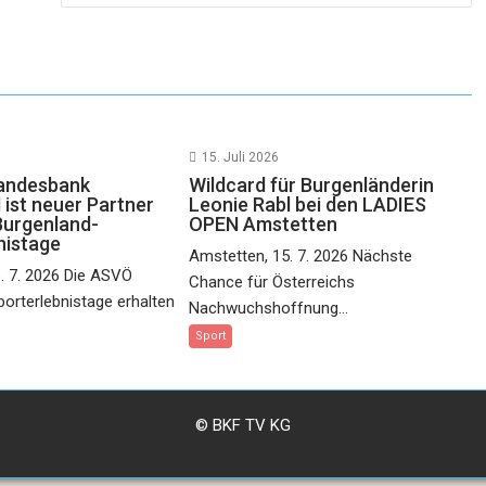
15. Juli 2026
landesbank
Wildcard für Burgenländerin
 ist neuer Partner
Leonie Rabl bei den LADIES
Burgenland-
OPEN Amstetten
nistage
Amstetten, 15. 7. 2026 Nächste
6. 7. 2026 Die ASVÖ
Chance für Österreichs
orterlebnistage erhalten
Nachwuchshoffnung...
Sport
© BKF TV KG