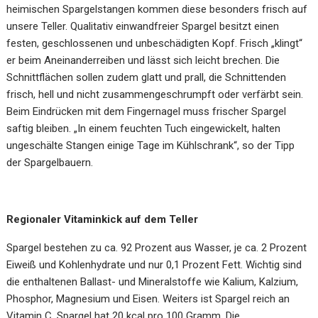
heimischen Spargelstangen kommen diese besonders frisch auf
unsere Teller. Qualitativ einwandfreier Spargel besitzt einen
festen, geschlossenen und unbeschädigten Kopf. Frisch „klingt“
er beim Aneinanderreiben und lässt sich leicht brechen. Die
Schnittflächen sollen zudem glatt und prall, die Schnittenden
frisch, hell und nicht zusammengeschrumpft oder verfärbt sein.
Beim Eindrücken mit dem Fingernagel muss frischer Spargel
saftig bleiben. „In einem feuchten Tuch eingewickelt, halten
ungeschälte Stangen einige Tage im Kühlschrank“, so der Tipp
der Spargelbauern.
Regionaler Vitaminkick auf dem Teller
Spargel bestehen zu ca. 92 Prozent aus Wasser, je ca. 2 Prozent
Eiweiß und Kohlenhydrate und nur 0,1 Prozent Fett. Wichtig sind
die enthaltenen Ballast- und Mineralstoffe wie Kalium, Kalzium,
Phosphor, Magnesium und Eisen. Weiters ist Spargel reich an
Vitamin C. Spargel hat 20 kcal pro 100 Gramm. Die