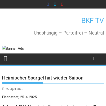
Skip
to
content
BKF TV
Unabhängig – Parteifrei – Neutral
Heimischer Spargel hat wieder Saison
25. April 2025
Eisenstadt, 25. 4. 2025