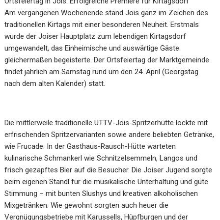
Ortsfeiertag in Jois: Erfolgreiche Premiere für Kirtagsdorf
Am vergangenen Wochenende stand Jois ganz im Zeichen des
traditionellen Kirtags mit einer besonderen Neuheit. Erstmals
wurde der Joiser Hauptplatz zum lebendigen Kirtagsdorf
umgewandelt, das Einheimische und auswärtige Gäste
gleichermaßen begeisterte. Der Ortsfeiertag der Marktgemeinde
findet jährlich am Samstag rund um den 24. April (Georgstag
nach dem alten Kalender) statt.
Die mittlerweile traditionelle UTTV-Jois-Spritzerhütte lockte mit
erfrischenden Spritzervarianten sowie andere beliebten Getränke,
wie Frucade. In der Gasthaus-Rausch-Hütte warteten
kulinarische Schmankerl wie Schnitzelsemmeln, Langos und
frisch gezapftes Bier auf die Besucher. Die Joiser Jugend sorgte
beim eigenen Standl für die musikalische Unterhaltung und gute
Stimmung – mit bunten Slushys und kreativen alkoholischen
Mixgetränken. Wie gewohnt sorgten auch heuer die
Vergnügungsbetriebe mit Karussells, Hüpfburgen und der