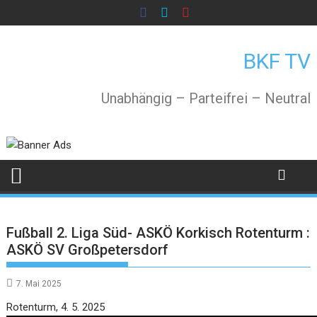
Skip
to
content
BKF TV
Unabhängig – Parteifrei – Neutral
Fußball 2. Liga Süd- ASKÖ Korkisch Rotenturm :
ASKÖ SV Großpetersdorf
7. Mai 2025
Video
Rotenturm, 4. 5. 2025